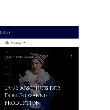
ALEXANDER RAMPP
Bassbariton
NEUES
Alle Beiträge
Alle Beiträge
2. Juni
1 Min. Lesezeit
2026
2025
2024
05/26 Abschluss der
Don Giovanni-
Produktion