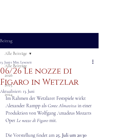
ALEXANDER RAMPP
Bassbariton
Beitrag
Alle Beiträge
13. Juni
1 Min. Lesezeit
Alle Beiträge
06/26 Le nozze di
2026
Figaro in Wetzlar
2025
Aktualisiert:
13. Juni
2024
Im Rahmen der Wetzlarer Festspiele wirkt 
Alexander Rampp als 
Conte Almaviva
 in einer 
Produktion von Wolfgang Amadeus Mozarts 
Oper 
Le nozze di Figaro
 mit. 
Die Vorstellung findet am 
25. Juli um 20:30 