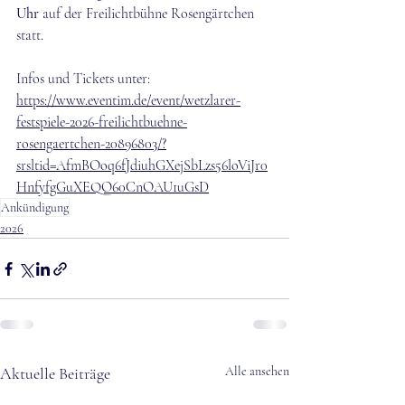
Uhr
 auf der Freilichtbühne Rosengärtchen 
statt.
Infos und Tickets unter: 
https://www.eventim.de/event/wetzlarer-
festspiele-2026-freilichtbuehne-
rosengaertchen-20896803/?
srsltid=AfmBOoq6fJdiuhGXejSbLzs56loViJr0
HnfyfgGuXEQO60CnOAU1uGsD
Ankündigung
2026
Aktuelle Beiträge
Alle ansehen