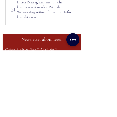
10/24 Beginn des
08/24 Bayreut
Dieser Beitrag kann nicht mehr
kommentiert werden. Bitte den
dritten
Festspiele
Website-Eigentümer für weitere Infos
Studienjahres
kontaktieren.
Newsletter abonnieren
Geben Sie hier Ihre E-Mail ein
Anmelden