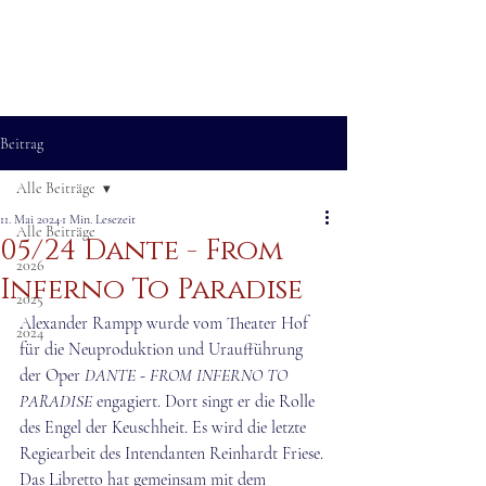
ALEXANDER RAMPP
Bassbariton
Beitrag
Alle Beiträge
11. Mai 2024
1 Min. Lesezeit
Alle Beiträge
05/24 Dante - From
2026
Inferno To Paradise
2025
Alexander Rampp wurde vom Theater Hof 
2024
für die Neuproduktion und Uraufführung 
der Oper 
DANTE - FROM INFERNO TO 
PARADISE
 engagiert. Dort singt er die Rolle 
des Engel der Keuschheit. Es wird die letzte 
Regiearbeit des Intendanten Reinhardt Friese. 
Das Libretto hat gemeinsam mit dem 