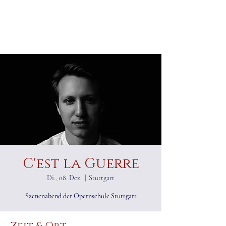
ALEXANDER RAMPP
Bassbariton
C'est la Guerre
Di., 08. Dez.
  |  
Stuttgart
Szenenabend der Opernschule Stuttgart