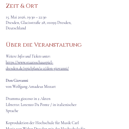
Zeit & Ort
15. Mai 2026, 19:30 – 22:30
Dresden, Glacisstraße 28, 01099 Dresden,
Deutschland
Über die Veranstaltung
Weitere Infos und Tickets unter:
https://www.staatsschauspiel-
dresden.de/spielplan/a-z/don-giovanni/
Don Giovanni
von Wolfgang Amadeus Mozart
Dramma giocoso in 2 Akten
Libretto: Lorenzo Da Ponte / in italienischer 
Sprache
Koproduktion der Hochschule für Musik Carl 
Maria von Weber Dresden mit der Hochschule für 