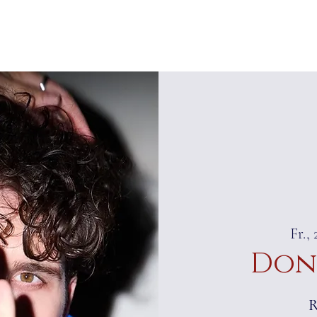
 RAMPP
HOME
NEUES
ÜBER MICH
Fr., 
Don
R