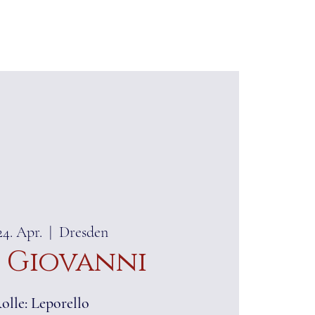
KALENDER
MEDIEN
COACHING
KONTAK
24. Apr.
  |  
Dresden
 Giovanni
olle: Leporello