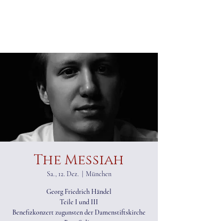
ALEXANDER RAMPP
Bassbariton
The Messiah
Sa., 12. Dez.
  |  
München
Georg Friedrich Händel
Teile I und III
Benefizkonzert zugunsten der Damenstiftskirche